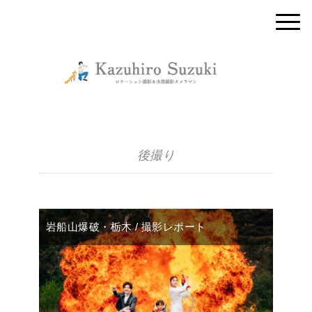
後撮り
岩船山爆破・栃木 / 撮影レポート